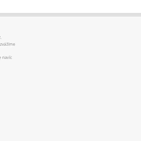
.
ozvážíme
e navíc