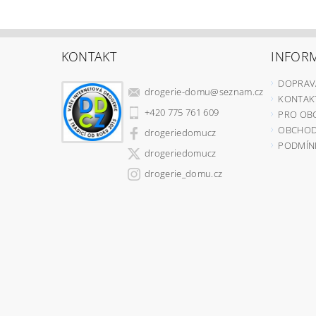
KONTAKT
INFOR
DOPRAV
drogerie-domu
@
seznam.cz
KONTAKT
+420 775 761 609
PRO OB
OBCHOD
drogeriedomucz
PODMÍN
drogeriedomucz
drogerie_domu.cz