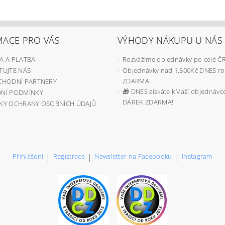
MACE PRO VÁS
VÝHODY NÁKUPU U NÁS
A A PLATBA
Rozvážíme objednávky po celé ČR
UJTE NÁS
Objednávky nad 1.500Kč DNES r
ZDARMA.
CHODNÍ PARTNERY
🎁 DNES získáte k Vaší objednávc
NÍ PODMÍNKY
DÁREK ZDARMA!
KY OCHRANY OSOBNÍCH ÚDAJŮ
Přihlášení
|
Registrace
|
Newsletter na Facebooku
|
Instagram