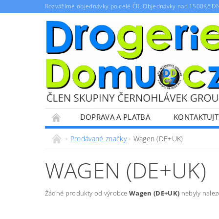
Rozvážíme objednávky po celé ČR. Objednávky nad 1500Kč D
DOPRAVA A PLATBA
KONTAKTUJT
PRO OBCHODNÍ PARTNERY
OBCHODNÍ 
Prodávané značky
Wagen (DE+UK)
WAGEN (DE+UK)
Žádné produkty od výrobce
Wagen (DE+UK)
nebyly naleze