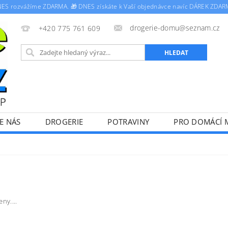
NES rozvážíme ZDARMA. 🎁 DNES získáte k Vaší objednávce navíc DÁREK ZDAR
drogerie-domu@seznam.cz
+420 775 761 609
E NÁS
DROGERIE
POTRAVINY
PRO DOMÁCÍ 
PODMÍNKY
PODMÍNKY OCHRANY OSOBNÍCH ÚDAJŮ
ny....