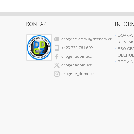
KONTAKT
INFOR
DOPRAV
drogerie-domu
@
seznam.cz
KONTAKT
+420 775 761 609
PRO OB
OBCHOD
drogeriedomucz
PODMÍN
drogeriedomucz
drogerie_domu.cz