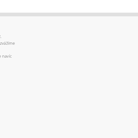
.
ozvážíme
e navíc