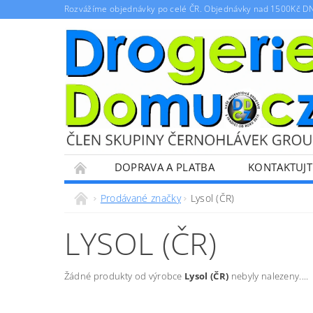
Rozvážíme objednávky po celé ČR. Objednávky nad 1500Kč D
DOPRAVA A PLATBA
KONTAKTUJT
PRO OBCHODNÍ PARTNERY
OBCHODNÍ 
Prodávané značky
Lysol (ČR)
LYSOL (ČR)
Žádné produkty od výrobce
Lysol (ČR)
nebyly nalezeny....