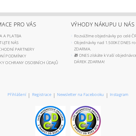
MACE PRO VÁS
VÝHODY NÁKUPU U NÁS
A A PLATBA
Rozvážíme objednávky po celé ČR
UJTE NÁS
Objednávky nad 1.500Kč DNES r
ZDARMA.
CHODNÍ PARTNERY
🎁 DNES získáte k Vaší objednávc
NÍ PODMÍNKY
DÁREK ZDARMA!
KY OCHRANY OSOBNÍCH ÚDAJŮ
Přihlášení
|
Registrace
|
Newsletter na Facebooku
|
Instagram