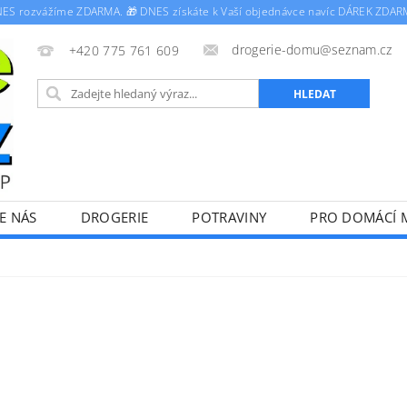
NES rozvážíme ZDARMA. 🎁 DNES získáte k Vaší objednávce navíc DÁREK ZDAR
drogerie-domu@seznam.cz
+420 775 761 609
E NÁS
DROGERIE
POTRAVINY
PRO DOMÁCÍ 
PODMÍNKY
PODMÍNKY OCHRANY OSOBNÍCH ÚDAJŮ