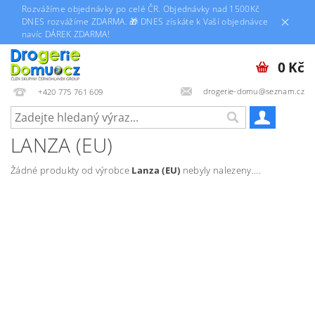
Rozvážíme objednávky po celé ČR. Objednávky nad 1500Kč
DNES rozvážíme ZDARMA. 🎁 DNES získáte k Vaší objednávce
navíc DÁREK ZDARMA!
0 Kč
drogerie-domu@seznam.cz
+420 775 761 609
LANZA (EU)
Žádné produkty od výrobce
Lanza (EU)
nebyly nalezeny....