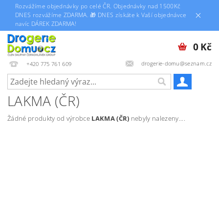
Rozvážíme objednávky po celé ČR. Objednávky nad 1500Kč
DNES rozvážíme ZDARMA. 🎁 DNES získáte k Vaší objednávce
navíc DÁREK ZDARMA!
0 Kč
drogerie-domu@seznam.cz
+420 775 761 609
LAKMA (ČR)
Žádné produkty od výrobce
LAKMA (ČR)
nebyly nalezeny....