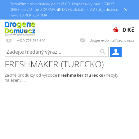
Rozvážíme objednávky po celé ČR. Objednávky nad 1500Kč
DNES rozvážíme ZDARMA. 🎁 DNES získáte k Vaší objednávce
navíc DÁREK ZDARMA!
0 Kč
drogerie-domu@seznam.cz
+420 775 761 609
FRESHMAKER (TURECKO)
Žádné produkty od výrobce
Freshmaker (Turecko)
nebyly
nalezeny....